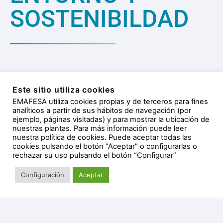
SOSTENIBILDAD
Este sitio utiliza cookies
EMAFESA utiliza cookies propias y de terceros para fines
analíticos a partir de sus hábitos de navegación (por
ejemplo, páginas visitadas) y para mostrar la ubicación de
La política medioambiental de EMAFESA está
nuestras plantas. Para más información puede leer
dirigida al cumplimiento de la normativa,
nuestra política de cookies. Puede aceptar todas las
cookies pulsando el botón “Aceptar” o configurarlas o
fomentando tecnologías adecuadas a nuestro
rechazar su uso pulsando el botón “Configurar”
entorno, así como sensibilizando a la ciudadanía
sobre la necesidad de preservar un bien escaso y
Configuración
Aceptar
valioso como es el agua.
Desde EMAFESA desarrollan campañas de