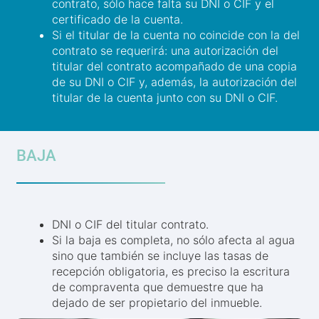
contrato, sólo hace falta su DNI o CIF y el
certificado de la cuenta.
Si el titular de la cuenta no coincide con la del
contrato se requerirá: una autorización del
titular del contrato acompañado de una copia
de su DNI o CIF y, además, la autorización del
titular de la cuenta junto con su DNI o CIF.
BAJA
DNI o CIF del titular contrato.
Si la baja es completa, no sólo afecta al agua
sino que también se incluye las tasas de
recepción obligatoria, es preciso la escritura
de compraventa que demuestre que ha
dejado de ser propietario del inmueble.