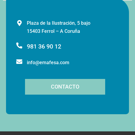
Plaza de la Ilustración, 5 bajo
15403 Ferrol – A Coruña
981 36 90 12
info@emafesa.com
CONTACTO